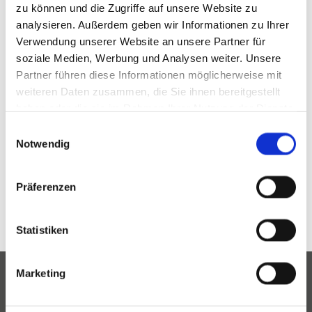
zu können und die Zugriffe auf unsere Website zu
analysieren. Außerdem geben wir Informationen zu Ihrer
Wir sind nicht bereit oder verpflichtet, an
Verwendung unserer Website an unsere Partner für
Streitbeilegungsverfahren vor einer
soziale Medien, Werbung und Analysen weiter. Unsere
Verbraucherschlichtungsstelle teilzunehmen.
Partner führen diese Informationen möglicherweise mit
weiteren Daten zusammen, die Sie ihnen bereitgestellt
haben oder die sie im Rahmen Ihrer Nutzung der Dienste
Diese Webseite ist ein Produkt von
kpage.de
gesammelt haben.
Einwilligungsauswahl
Notwendig
Präferenzen
Statistiken
Marketing
Adresse