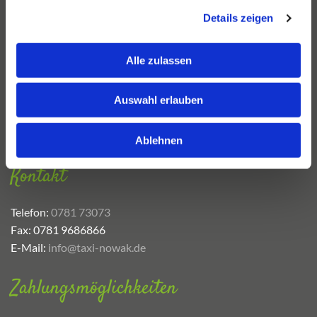
Taxi Nowak GmbH & Co KG
Details zeigen
Im Unteren Angel 48
77652 Offenburg
Alle zulassen
Soziale Medien
Auswahl erlauben
Facebook:
Taxi Nowak

Instagram:
@taxi.nowak

Ablehnen
Kontakt
Telefon:
0781 73073
Fax: 0781 9686866
E-Mail:
info@taxi-nowak.de
Zahlungsmöglichkeiten